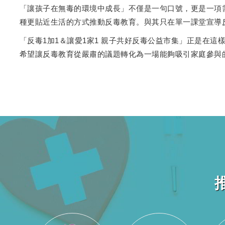
「讓孩子在無毒的環境中成長」不僅是一句口號，更是一項
種更貼近生活的方式推動反毒教育。與其只在單一課堂宣導
「反毒1加1＆讓愛1家1 親子共好反毒公益市集」正是在
希望讓反毒教育從嚴肅的議題轉化為一場能夠吸引家庭參與