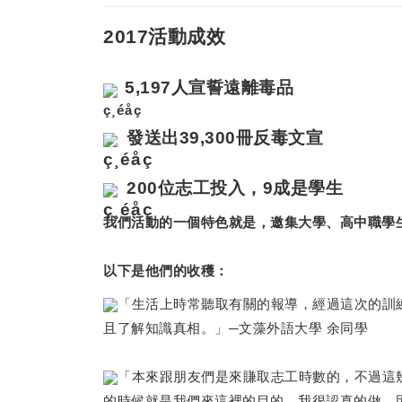
2017活動成效
5,197
人
宣誓
遠離毒品
發送出
39,300
冊
反毒文宣
200
位志工
投入，
9成是學生
我們活動的一個特色就是，邀集大學、高中職學
以下是他們的收穫：
「生活上時常聽取有關的報導，經過這次的訓
且了解知識真相。」─文藻外語大學 余同學
「本來跟朋友們是來賺取志工時數的，不過這
的時候就是我們來這裡的目的，我很認真的做，