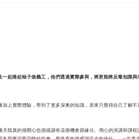
生一起捲起袖子做義工，他們透過實際參與，將更能將反毒知識與
練加上實際體驗，學到了更多深奧的知識，原來只覺得自己了解不
幾天我真的很開心也很感謝有這個機會跟緣分。用心的演講和課程
因為我應該要回饋給協會，最後真的很感謝這次的緣分。」─文藻