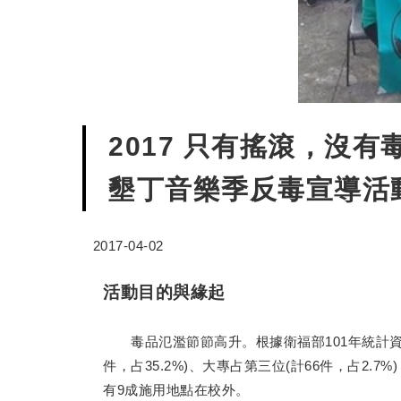
2017 只有搖滾，沒有
墾丁音樂季反毒宣導活
2017-04-02
活動目的與緣起
毒品氾濫節節高升。根據衛福部101年統計資料顯示
件，占35.2%)、大專占第三位(計66件，占2.7
有9成施用地點在校外。