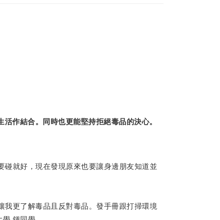
生活作結合。同時也更能堅持拒絕毒品的決心。
要碰就好，現在發現原來也要讓身邊朋友知道並
讓我更了解毒品且反對毒品。發手冊跟打掃環境
大學 鍾同學