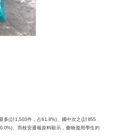
,503件，占61.8%)、國中次之(計855
占90.0%)。而校安通報資料顯示，藥物濫用學生約