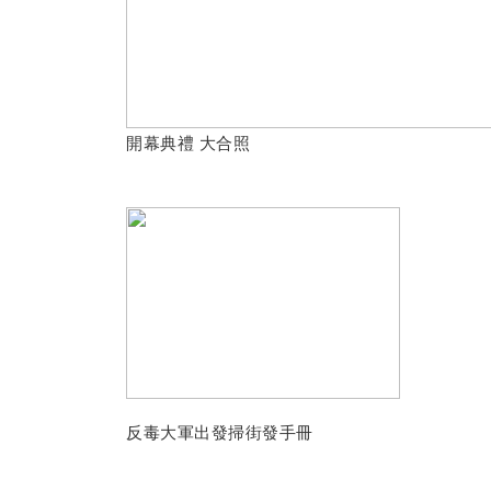
開幕典禮 大合照
反毒大軍出發掃街發手冊