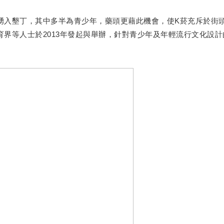
入墾丁，其中多半為青少年，藥頭更藉此機會，使K菸充斥於街頭
界等人士於2013年發起與舉辦，針對青少年及年輕流行文化設