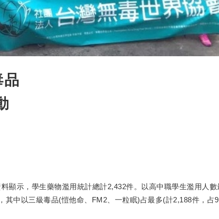
毒品
動
，學生藥物濫用統計總計2,432件。以高中職學生濫用人數最多(計1
%)，其中以三級毒品(愷他命、FM2、一粒眠)占最多(計2,188件，