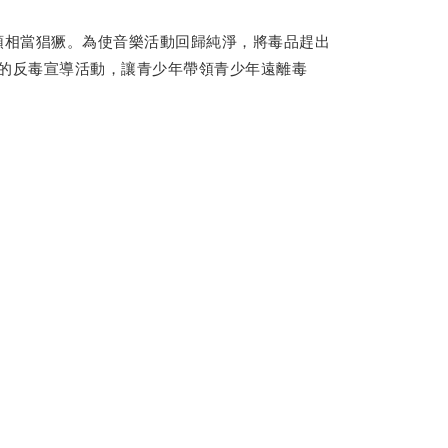
相當猖獗。為使音樂活動回歸純淨，將毒品趕出
計的反毒宣導活動，讓青少年帶領青少年遠離毒