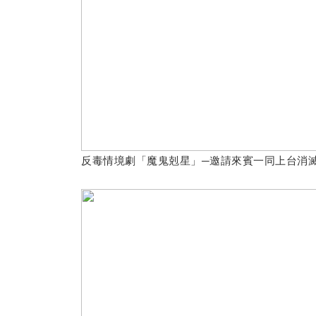
反毒情境劇「魔鬼剋星」─邀請來賓一同上台消滅