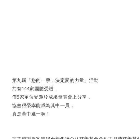
第九屆「您的一票，決定愛的力量」活動
共有144家團體受贈，
僅9家單位受邀於成果發表會上分享，
協會很榮幸能成為其中一員，
真是萬中選一啊！
非常感謝提案獲得台新銀行公益慈善基金會& 王月蘭慈善基