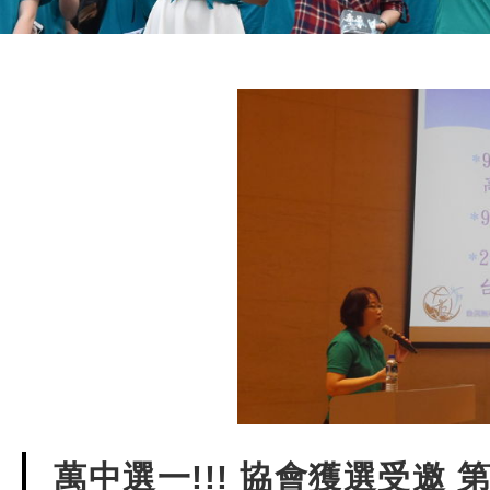
萬中選一!!! 協會獲選受邀