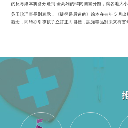
的反毒繪本將會分送到 全高雄的60間圖書分館，讓各地大
吳玉珍理事長則表示，《捷徑是最遠的》繪本在去年 5 月
觀念，同時亦引導孩子立訂正向目標，認知毒品對未來有害