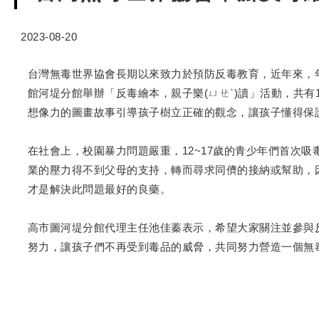
2023-08-20
台灣無毒世界協會長期以來致力於預防反毒教育，近年來，
館河堤分館舉辦「反毒繪本，親子樂(ㄩㄝˋ)讀」活動，共
想像力的圖畫故事引導孩子樹立正確的觀念，讓孩子懂得保
在社會上，校園暴力問題嚴重，12~17歲的青少年們首次吸
業的壓力得不到父母的支持，轉而尋求同儕的接納或幫助，
才是解決此問題最好的良藥。
高市圖河堤分館代理主任池佳蓁表示，希望大家關注並參與
努力，讓孩子們不再受到毒品的威脅，共同努力營造一個無