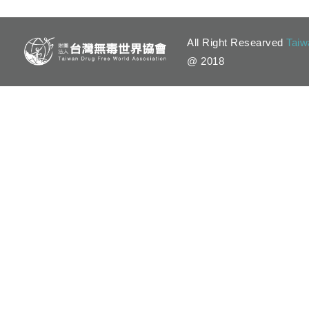
All Right Researved
Taiw
@ 2018